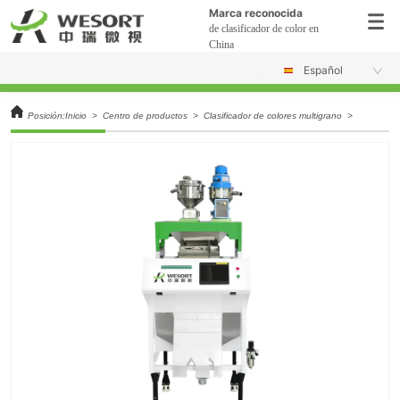
Marca reconocida
de clasificador de color en
China
Español
Posición:
Inicio
>
Centro de productos
>
Clasificador de colores multigrano
>
clasificad