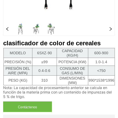
clasificador de color de cereales
CAPACIDAD
MODELO
6SXZ-90
600-900
(KG/H)
PRECISIÓN (%)
≥99
POTENCIA (KW)
1.0-1.4
PRESIÓN DEL
CONSUMO DE
0.4-0.6
<750
AIRE (MPA)
GAS (L/MIN)
DIMENSIONES
PESO (KG)
310
990*1538*1996
(MM)
Nota: La capacidad de procesamiento anterior se calcula en
función de la materia prima con un contenido de impurezas del
5 % de trigo.
Contáctenos