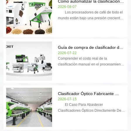
mundo. 　　Para retribuir a 
compradores globales q...
Cómo automatizar la clasificación 
tostadores y exportadores,  Clasifi...
de granos de café con Tecnología 
2026-08-07
nue...
　　Los procesadores de café de todo el 
clasificadora de colores de IA
mundo están bajo una presión creciente 
para ofrecer una calidad constante 
mientras controlan los costos y cumplen 
con estrictos estándares de exportación. 
La clasificación manual, durante mucho 
Guía de compra de clasificador de 
tiempo el método p...
colores de IA asequible para 
2026-07-22
Comprender el costo real de la 
compradores de 2026
clasificación manual en el procesamiento 
agrícola e industrial Los compradores que 
investigan un clasificador de color de IA 
asequible generalmente intentan resolver 
un conjunto muy específico de problemas 
Clasificador Óptico Fabricante 
operativos: c...
Directo: ¿Por Qué Comprar Directo 
2026-07-15
　　El Caso Para Abastecer 
de WESORT?
Clasificadores Ópticos Directamente Del 
Fabricante 　　Para empresas de 
procesamiento que evalúan un  
Clasificador óptico fabricante directo , la 