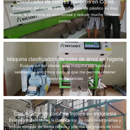
Clasificador de colores plásticos en Corea
Evaluación del cliente: La clasificación de plástico es muy
buena, la eficiencia es asombrosa y reduce mucho nuestros
costos.
Máquina clasificadora de color de arroz en Nigeria
Evaluación del cliente: esta máquina me ayuda a
seleccionar arroz muy puro, lo que me permite obtener
mayores ganancias
Clasificador de color de frijoles en Indonesia
Evaluación del cliente: la clasificación de colores es precisa y
puede eliminar de forma rápida y precisa los granos de color