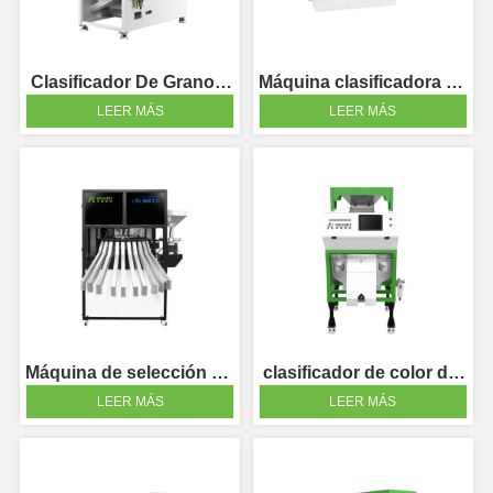
Clasificador De Granos 
Máquina clasificadora de 
De Café QuadEye AI
nueces AI
LEER MÁS
LEER MÁS
Máquina de selección de 
clasificador de color de 
perlas AI
semillas
LEER MÁS
LEER MÁS