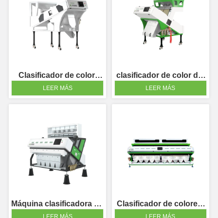
Clasificador de color 
clasificador de color de 
avellana
soja
LEER MÁS
LEER MÁS
Máquina clasificadora de 
Clasificador de colores 
color de material 
de plástico de gran 
LEER MÁS
LEER MÁS