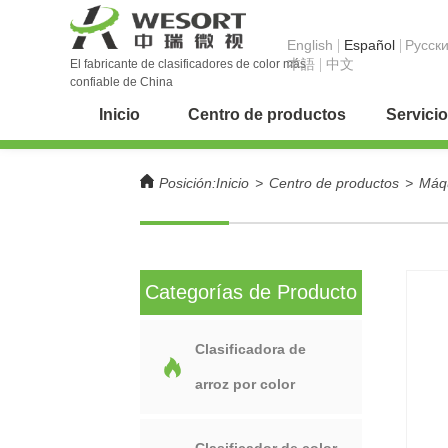
English
Español
Pусск
本語
中文
El fabricante de clasificadores de color más
confiable de China
Inicio
Centro de productos
Servicio
Posición:
Inicio
>
Centro de productos
>
Máqu
Categorías de Producto
Clasificadora de
arroz por color