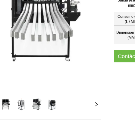
Salida (est
min
Consumo d
(L / M
Dimensión 
(MM
Contác