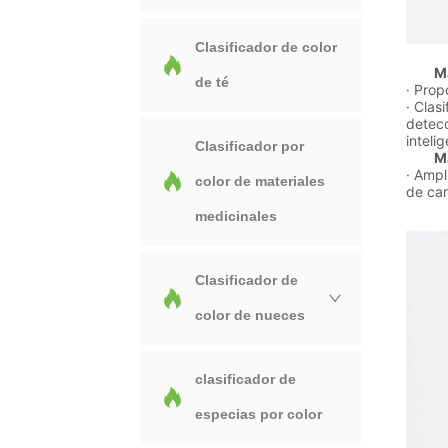
Clasificador de color
Máqui
de té
· Prop
· Clas
detecc
inteli
Clasificador por
M
· Ampl
color de materiales
de car
medicinales
Clasificador de
color de nueces
clasificador de
especias por color