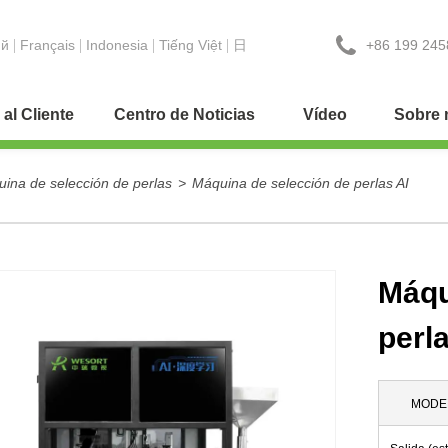
+86 199 245
ий
Français
Indonesia
Tiếng Việt
日
 al Cliente
Centro de Noticias
Vídeo
Sobre 
ina de selección de perlas
>
Máquina de selección de perlas AI
Máqu
perla
MODE