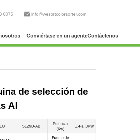
8 0075
info@wesortcolorsorter.com
nosotros
Conviértase en un agente
Contáctenos
ina de selección de
s AI
Potencia
LO
S1Z9D-AB
1.4-1 .8KW
(Kw)
Fuente de