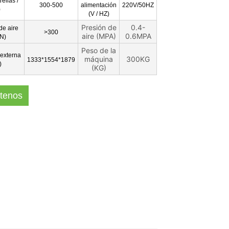
rellas /
300-500
alimentación
220V/50HZ
)
(V / HZ)
Presión de
0.4-
e aire
>300
aire (MPA)
0.6MPA
IN)
Peso de la
externa
máquina
300KG
1333*1554*1879
)
(KG)
tenos