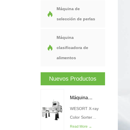
Máquina de
selección de perlas
Máquina
clasificadora de
alimentos
Nuevos Productos
Máquina
WESORT X-ray
Clasificadora De
Color Sorter
Color De Rayos
Machine combina
Read More →