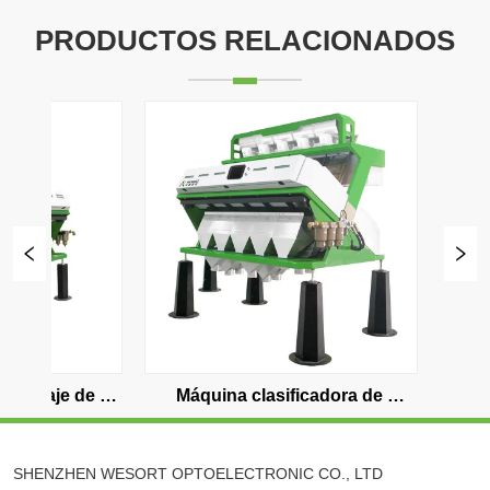
PRODUCTOS RELACIONADOS
na clasificadora de 
Máquina clasificadora de 
je de plástico de cinco 
plástico de siete canales
canales
SHENZHEN WESORT OPTOELECTRONIC CO., LTD