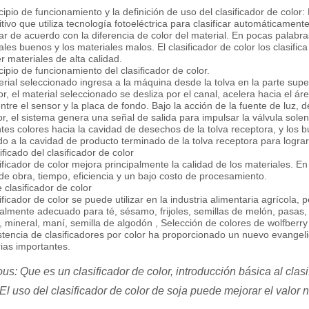
ncipio de funcionamiento y la definición de uso del clasificador de color:
itivo que utiliza tecnología fotoeléctrica para clasificar automáticament
ar de acuerdo con la diferencia de color del material. En pocas palabras
ales buenos y los materiales malos. El clasificador de color los clasifica
r materiales de alta calidad.
ncipio de funcionamiento del clasificador de color.
erial seleccionado ingresa a la máquina desde la tolva en la parte superi
or, el material seleccionado se desliza por el canal, acelera hacia el ár
ntre el sensor y la placa de fondo. Bajo la acción de la fuente de luz, 
or, el sistema genera una señal de salida para impulsar la válvula solen
ntes colores hacia la cavidad de desechos de la tolva receptora, y los
o a la cavidad de producto terminado de la tolva receptora para lograr 
ificado del clasificador de color
sificador de color mejora principalmente la calidad de los materiales. 
e obra, tiempo, eficiencia y un bajo costo de procesamiento.
 clasificador de color
sificador de color se puede utilizar en la industria alimentaria agrícola, 
almente adecuado para té, sésamo, frijoles, semillas de melón, pasas, a
, mineral, maní, semilla de algodón , Selección de colores de wolfberry
stencia de clasificadores por color ha proporcionado un nuevo evangelio 
rias importantes.
ous:
Que es un clasificador de color, introducción básica al clasi
El uso del clasificador de color de soja puede mejorar el valor nu