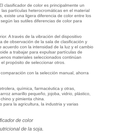
 El clasificador de color es principalmente un
e las partículas heterocromáticas en el material
, existe una ligera diferencia de color entre los
 según las sutiles diferencias de color para
or. A través de la vibración del dispositivo
ea de observación de la sala de clasificación y
de acuerdo con la intensidad de la luz y el cambio
oide a trabajar para expulsar partículas de
 buenos materiales seleccionados continúan
el propósito de seleccionar otros.
En comparación con la selección manual, ahorra
petrolera, química, farmacéutica y otras,
rroz amarillo pequeño, jojoba, vidrio, plástico,
 chino y pimienta china.
para la agricultura, la industria y varias
ficador de color
tricional de la soja.