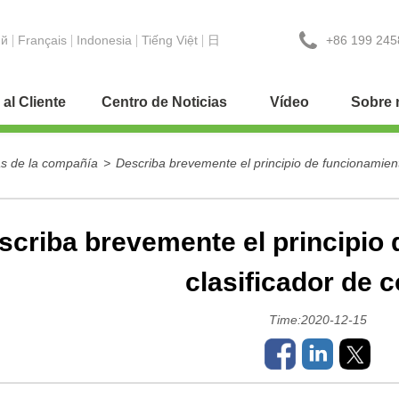
+86 199 245
ий
Français
Indonesia
Tiếng Việt
日
 al Cliente
Centro de Noticias
Vídeo
Sobre 
as de la compañía
>
Describa brevemente el principio de funcionamiento
scriba brevemente el principio 
clasificador de c
Time:2020-12-15