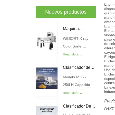
El pri
dispos
Nuevos productos
granul
materi
obtene
El pri
Máquina
El mat
vibrad
WESORT X-ray
Clasificadora De
pasa e
de col
Color Sorter
difere
Color De Rayos
cayend
Machine combina
Read More →
El sign
X
El cla
tecnología
mano d
Clasificador de
avanzada de
Uso de
El cla
imágenes de rayos
Modelo 6SXZ-
color de hilo
especi
ceniza
X con Algoritmos de
256LH Capacidad
La exi
dental para carne
indust
aprendizaje
(KG/H) 200-300
Read More →
de aprendizaje
profundo de IA para
Potencia (kilovatios)
Previ
Clasificador De
proporcionar una
4.5 Presión de la
Next:
profundo de IA