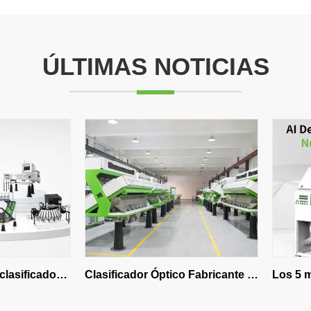
ÚLTIMAS NOTICIAS
or 
Clasificador Óptico Fabricante 
Los 5 mejores fa
ra 
Directo: ¿Por Qué Comprar 
clasificadores de