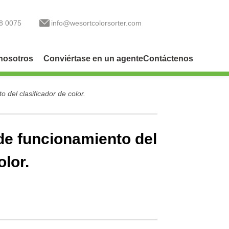
8 0075
info@wesortcolorsorter.com
nosotros
Conviértase en un agente
Contáctenos
 del clasificador de color.
de funcionamiento del
olor.