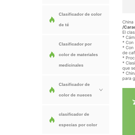
Clasificador de color
China 
de té
/Carac
El cla
* Cáma
* Con 
Clasificador por
* Con 
de café
color de materiales
* Proc
* Clas
medicinales
que se
* Chin
para g
Clasificador de
color de nueces
clasificador de
especias por color