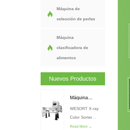
Máquina de
selección de perlas
Máquina
clasificadora de
alimentos
Nuevos Productos
Máquina
WESORT X-ray
Clasificadora De
Color Sorter
Color De Rayos
Machine combina
Read More →