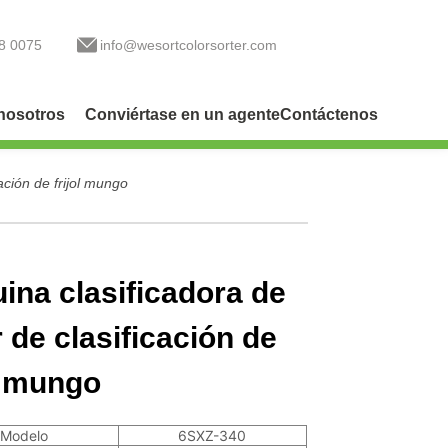
8 0075
info@wesortcolorsorter.com
nosotros
Conviértase en un agente
Contáctenos
ación de frijol mungo
ina clasificadora de
 de clasificación de
ol mungo
Modelo
6SXZ-340