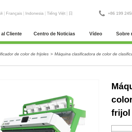
+86 199 245
ий
Français
Indonesia
Tiếng Việt
日
 al Cliente
Centro de Noticias
Vídeo
Sobre 
ificador de color de frijoles
>
Máquina clasificadora de color de clasific
Máqu
color
frij