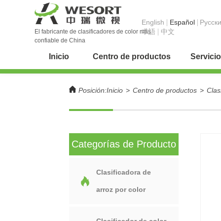
English
Español
Pусск
本語
中文
El fabricante de clasificadores de color más
confiable de China
Inicio
Centro de productos
Servicio
Posición:
Inicio
>
Centro de productos
>
Clas
Categorías de Producto
Clasificadora de
arroz por color