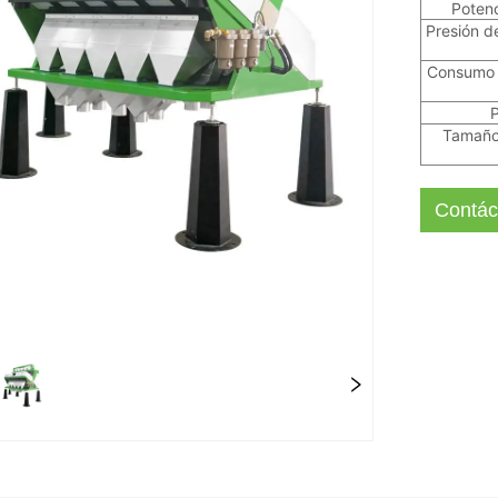
Potenc
Presión de
Consumo d
P
Tamaño
Contác