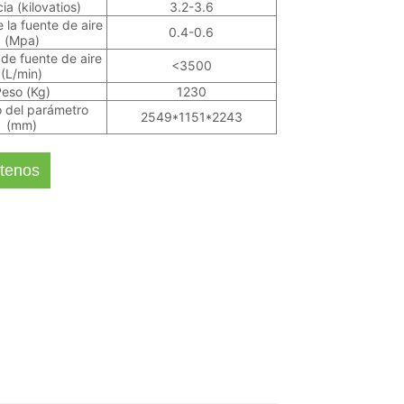
ia (kilovatios)
3.2-3.6
 la fuente de aire
0.4-0.6
(Mpa)
e fuente de aire
<3500
(L/min)
eso (Kg)
1230
 del parámetro
2549*1151*2243
(mm)
tenos