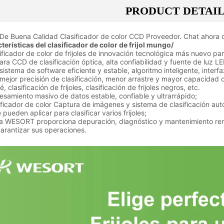
PRODUCT DETAI
De Buena Calidad Clasificador de color CCD Proveedor. Chat ahora c
terísticas del clasificador de color de frijol mungo/
sificador de color de frijoles de innovación tecnológica más nuevo para 
ra CCD de clasificación óptica, alta confiabilidad y fuente de luz L
sistema de software eficiente y estable, algoritmo inteligente, interfaz
mejor precisión de clasificación, menor arrastre y mayor capacidad 
, clasificación de frijoles, clasificación de frijoles negros, etc.
esamiento masivo de datos estable, confiable y ultrarrápido;
ificador de color Captura de imágenes y sistema de clasificación au
 pueden aplicar para clasificar varios frijoles;
a WESORT proporciona depuración, diagnóstico y mantenimiento remot
arantizar sus operaciones.