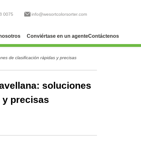
8 0075
info@wesortcolorsorter.com
nosotros
Conviértase en un agente
Contáctenos
es de clasificación rápidas y precisas
avellana: soluciones
s y precisas