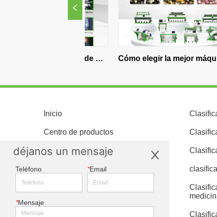
cantes de 
Cómo elegir la mejor máquina 
Cómo 
lor de 
clasificadora de color de maíz 
proces
as mejores 
para un procesamiento de 
indones
doras de 
mayor calidad
de clas
Inicio
Clasific
Centro de productos
Clasific
déjanos un mensaje
Servicio al Cliente
Clasifi
Centro de Noticias
clasific
Teléfono
*
Email
Sobre nosotros
Clasific
medicin
*
Mensaje
Conviértase en un agente
Clasifi