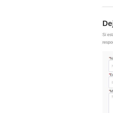
De
Si es
respo
*
N
*
E
*
M