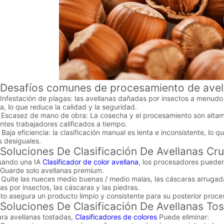
afíos comunes de procesamiento de avel
festación de plagas: las avellanas dañadas por insectos a menudo
la, lo que reduce la calidad y la seguridad.
asez de mano de obra: La cosecha y el procesamiento son altament
entes trabajadores calificados a tiempo.
a eficiencia: la clasificación manual es lenta e inconsistente, lo 
 desiguales.
uciones De Clasificación De Avellanas Cr
do una IA
Clasificador de color avellana
, los procesadores puede
arde solo avellanas premium.
te las nueces medio buenas / medio malas, las cáscaras arrugadas
s por insectos, las cáscaras y las piedras.
asegura un producto limpio y consistente para su posterior proce
uciones De Clasificación De Avellanas To
avellanas tostadas,
Clasificadores de colores
Puede eliminar: