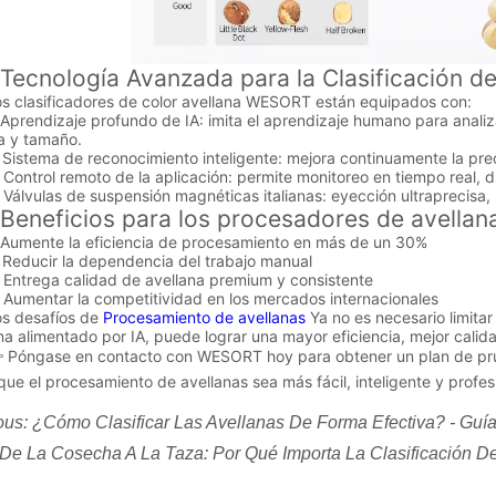
nología Avanzada para la Clasificación de
lasificadores de color avellana WESORT están equipados con:
endizaje profundo de IA: imita el aprendizaje humano para analizar y
a y tamaño.
tema de reconocimiento inteligente: mejora continuamente la precis
trol remoto de la aplicación: permite monitoreo en tiempo real, di
vulas de suspensión magnéticas italianas: eyección ultraprecisa, b
eficios para los procesadores de avellan
mente la eficiencia de procesamiento en más de un 30%
ducir la dependencia del trabajo manual
trega calidad de avellana premium y consistente
mentar la competitividad en los mercados internacionales
desafíos de
Procesamiento de avellanas
Ya no es necesario limitar
na alimentado por IA, puede lograr una mayor eficiencia, mejor calid
ngase en contacto con WESORT hoy para obtener un plan de prueba
ue el procesamiento de avellanas sea más fácil, inteligente y profes
ous:
¿Cómo Clasificar Las Avellanas De Forma Efectiva? - Guía
De La Cosecha A La Taza: Por Qué Importa La Clasificación De