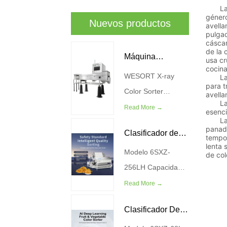
La ave
género
Nuevos productos
avell
pulgad
cáscar
de la 
Máquina
usa cr
cocina
WESORT X-ray
Clasificadora De
Las av
para t
Color Sorter
avella
Color De Rayos
Las a
Machine combina
Read More →
esenci
X
La de
tecnología
panade
Clasificador de
avanzada de
tempor
lenta 
imágenes de rayos
Modelo 6SXZ-
color de hilo
de col
X con Algoritmos de
256LH Capacidad
dental para carne
aprendizaje
(KG/H) 200-300
Read More →
de aprendizaje
profundo de IA para
Potencia (kilovatios)
Clasificador De
proporcionar una
4.5 Presión de la
profundo de IA