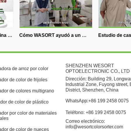
WASORT ayudó a un 
Estudio de caso de molino de 
ador de especias 
arroz de Indonesia | 8 años co
io a mejorar la eficiencia 
ificación de clavos
SHENZHEN WESORT
adora de arroz por color
OPTOELECTRONIC CO., LTD
Dirección: Building 29, Longw
ador de color de frijoles
Industrial Zone, Fuyong street,
District, Shenzhen, China
cador de colores multigrano
WhatsApp:+86 199 2458 0075
ador de color de plástico
Teléfono: +86 199 2458 0075
ador por color de materiales
ales
Correo electrónico:
info@wesortcolorsorter.com
cador de color de nueces