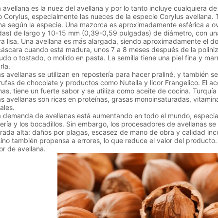
llana es la nuez del avellana y por lo tanto incluye cualquiera de
 Corylus, especialmente las nueces de la especie Corylus avellana
ana según la especie. Una mazorca es aproximadamente esférica a 
as) de largo y 10-15 mm (0,39-0,59 pulgadas) de diámetro, con una
a lisa. Una avellana es más alargada, siendo aproximadamente el do
cáscara cuando está madura, unos 7 a 8 meses después de la poliniza
udo o tostado, o molido en pasta. La semilla tiene una piel fina y ma
rla.
ellanas se utilizan en repostería para hacer praliné, y también se
rufas de chocolate y productos como Nutella y licor Frangelico. El ac
nas, tiene un fuerte sabor y se utiliza como aceite de cocina. Turquí
vellanas son ricas en proteínas, grasas monoinsaturadas, vitamin
ales.
manda de avellanas está aumentando en todo el mundo, especialmen
ría y los bocadillos. Sin embargo, los procesadores de avellanas se 
ada alta: daños por plagas, escasez de mano de obra y calidad incon
sino también propensa a errores, lo que reduce el valor del producto.
or de avellana.