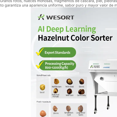
anos rotos, nueces mohosas, fragmentos de cáscara, piel, piedra
garantiza una apariencia uniforme, sabor puro y mayor valor de 