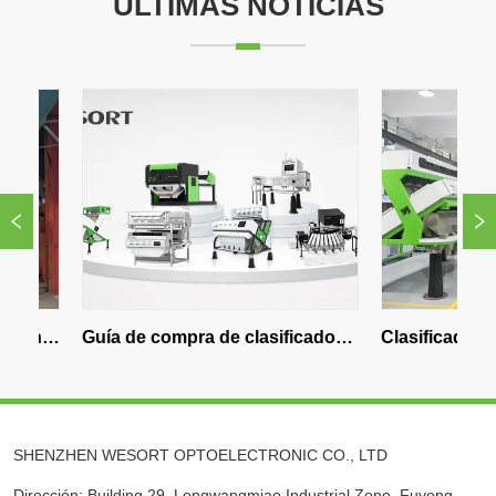
ÚLTIMAS NOTICIAS
 
Guía de compra de clasificador 
Clasificador Óptico 
de colores de IA asequible para 
Directo: ¿Por Qué 
compradores de 2026
Directo de WESOR
SHENZHEN WESORT OPTOELECTRONIC CO., LTD
Dirección: Building 29, Longwangmiao Industrial Zone, Fuyong